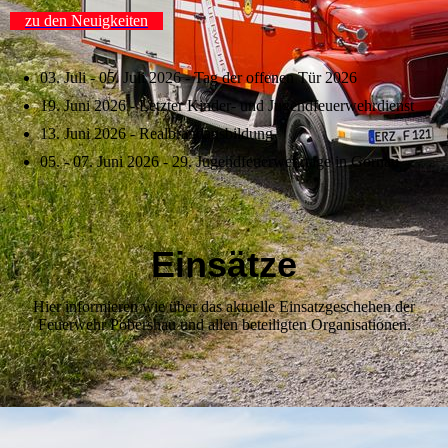
zu den Neuigkeiten
03. Juli - 05. Juli 2026 - Tag der offenen Tür 2026
19. Juni 2026 - Letzter Kinder- und Jugendfeuerwehrdienst
13. Juni 2026 - Realbrandausbildung
05. - 07. Juni 2026 - 29. Jugendfeuerwehrtage in Gornau
Einsätze
Hier informieren wie über das aktuelle Einsatzgeschehen der
Feuerwehr Pobershau und allen beteiligten Organisationen.