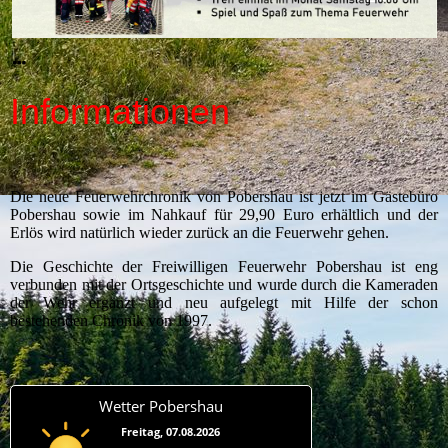
Informationen
Die neue Feuerwehrchronik von Pobershau ist jetzt im Gästebüro
Pobershau sowie im Nahkauf für 29,90 Euro erhältlich und der
Erlös wird natürlich wieder zurück an die Feuerwehr gehen.
Die Geschichte der Freiwilligen Feuerwehr Pobershau ist eng
verbunden mit der Ortsgeschichte und wurde durch die Kameraden
der Wehr ergänzt und neu aufgelegt mit Hilfe der schon
bestehenden Chronik von 1997.