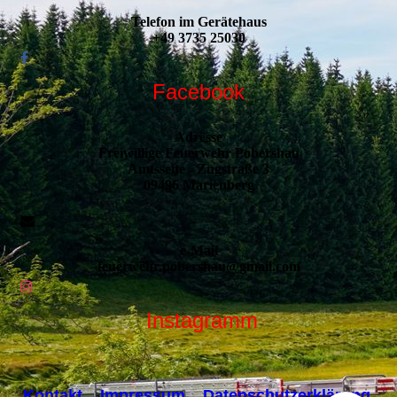
Telefon im Gerätehaus
+49 3735 25030
Facebook
Adresse
Freiwillige Feuerwehr Pobershau
Amtsseite - Zugstraße 3
09496 Marienberg
e-Mail
feuerwehr.pobershau@gmail.com
Instagramm
Kontakt Impressum
Datenschutzerklärung