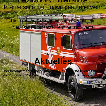
Herzlich Willkommen auf der
Internetseite der Freiwilligen Feuerwehr
Pobershau
Hier erhalten Sie Informationen über aktuelle
Neuigkeiten, Einsätze, Termine und Events
Aktuelles
Hier informieren wir über aktuelle Neuigkeiten und Events rund um
die Feuerwehr Pobershau, Jugendfeuerwehr und Kinderfeuerwehr.